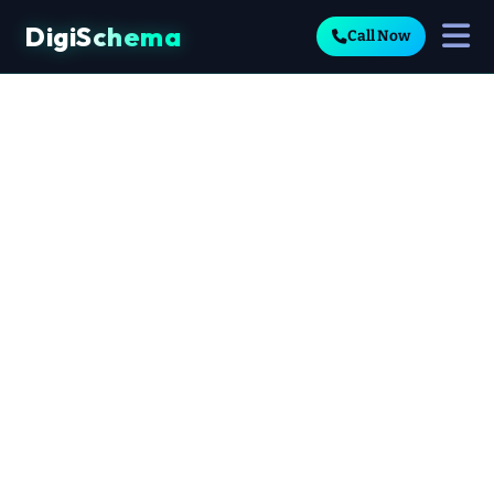
DigiSchema
Call Now