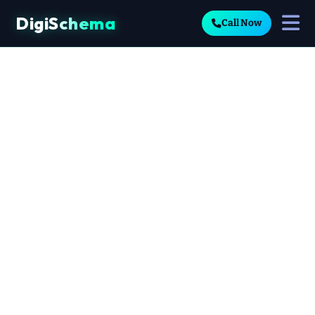
DigiSchema
Call Now