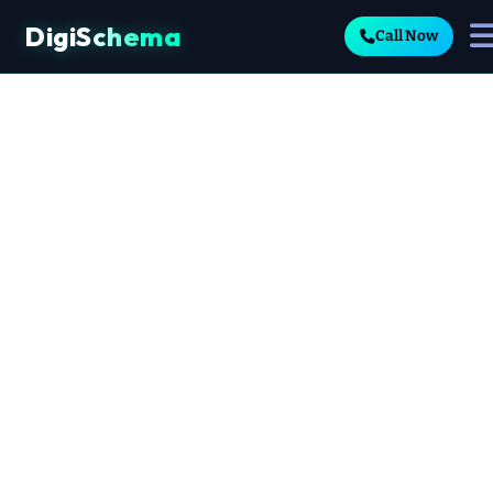
DigiSchema
Call Now